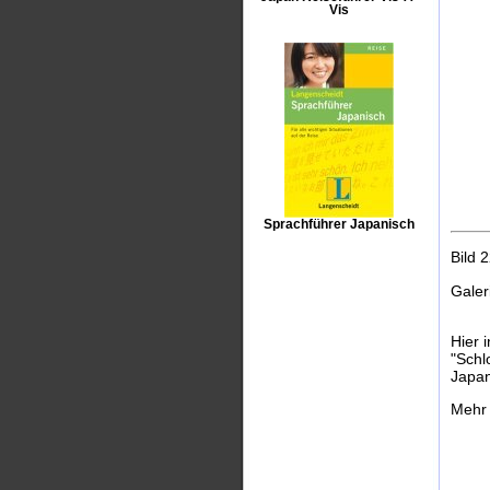
Vis
Sprachführer Japanisch
Bild 
Galer
Hier 
"Schl
Japan
Mehr 