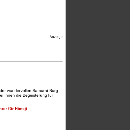
Anzeige
on der wundervollen Samurai-Burg
bei Ihnen die Begeisterung für
rer für Himeji
.