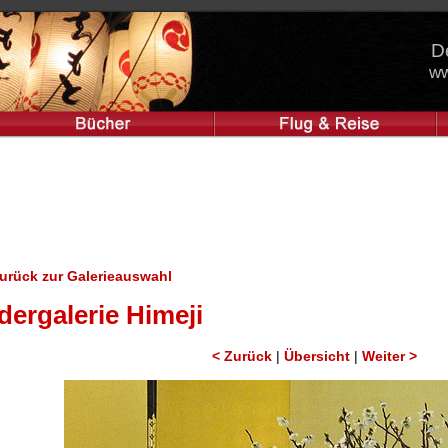
D
ww
urück zur Galerieauswahl
dergalerie Himeji
< Zurück
|
Übersicht
|
Weiter >