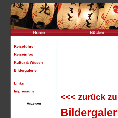
Reiseführer
Reiseinfos
Kultur & Wissen
Bildergalerie
Links
Impressum
<<< zurück zu
Anzeigen
Bildergale