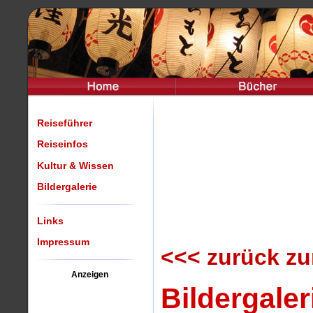
Reiseführer
Reiseinfos
Kultur & Wissen
Bildergalerie
Links
Impressum
<<< zurück zu
Anzeigen
Bildergale