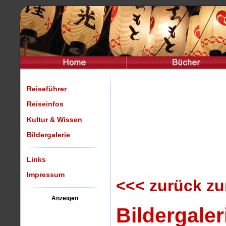
Reiseführer
Reiseinfos
Kultur & Wissen
Bildergalerie
Links
Impressum
<<< zurück zu
Anzeigen
Bildergale