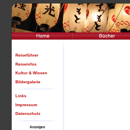
Reiseführer
Reiseinfos
Kultur & Wissen
Bildergalerie
Links
Impressum
Datenschutz
Anzeigen