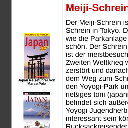
Meiji-Schrei
Der Meiji-Schrein is
Schrein in Tokyo. 
wie die Parkanlage
schön. Der Schrein
ist der meistbesuch
Zweiten Weltkrieg 
zerstört und danach
dem Weg zum Schr
Japan Reiseführer von
Marco Polo
den Yoyogi-Park un
rießiges torii (japa
befindet sich auße
Yoyogi Jugendherbe
interessant sein kö
Rucksackreisender 