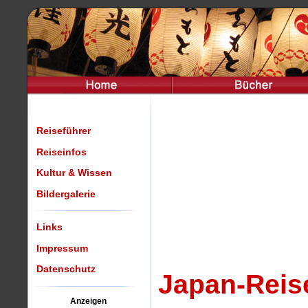
Reiseführer
Reiseinfos
Kultur & Wissen
Bildergalerie
Links
Impressum
Datenschutz
Japan-Reise
Anzeigen