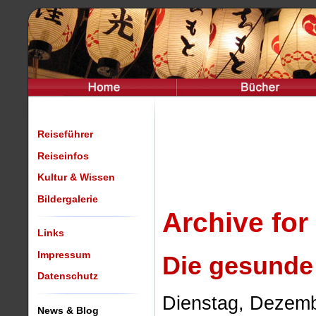
Reiseführer
Reiseinfos
Kultur & Wissen
Bildergalerie
Archive for
Links
Impressum
Die gesunde
Datenschutz
Dienstag, Dezemb
News & Blog