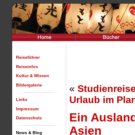
Reiseführer
Reiseinfos
Kultur & Wissen
Bildergalerie
«
Studienreis
Urlaub im Pl
Links
Impressum
Ein Ausland
Datenschutz
Asien
News & Blog