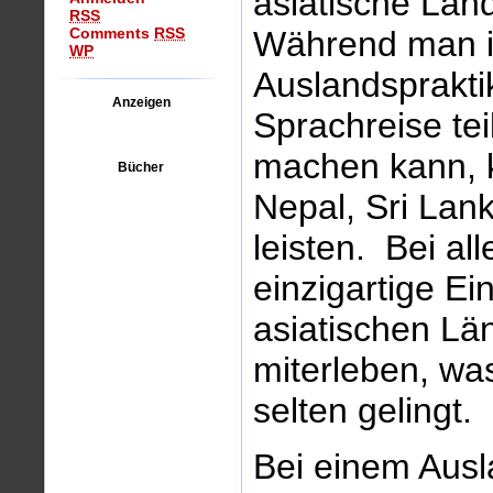
asiatische Län
RSS
Während man i
Comments
RSS
WP
Auslandsprakti
Anzeigen
Sprachreise te
machen kann, 
Bücher
Nepal, Sri Lank
leisten. Bei a
einzigartige Ein
asiatischen Lä
miterleben, wa
selten gelingt.
Bei einem Ausl