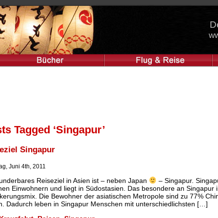
D
ww
ts Tagged ‘Singapur’
eziel Singapur
g, Juni 4th, 2011
underbares Reiseziel in Asien ist – neben Japan
– Singapur. Singapur
onen Einwohnern und liegt in Südostasien. Das besondere an Singapur 
kerungsmix. Die Bewohner der asiatischen Metropole sind zu 77% Ch
n. Dadurch leben in Singapur Menschen mit unterschiedlichsten […]