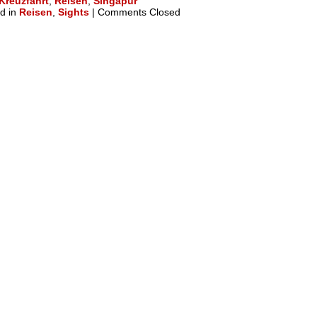
Kreuzfahrt
,
Reisen
,
Singapur
d in
Reisen
,
Sights
|
Comments Closed