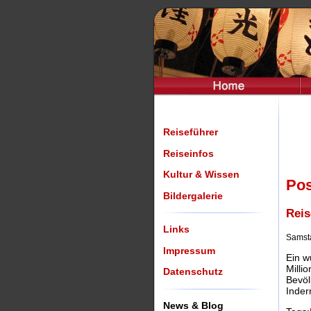
Reiseführer
Reiseinfos
Kultur & Wissen
Pos
Bildergalerie
Reis
Links
Samsta
Impressum
Ein w
Milli
Datenschutz
Bevöl
Inder
News & Blog