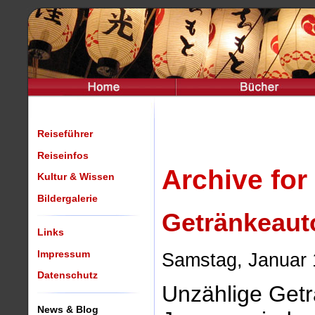
Reiseführer
Reiseinfos
Archive for
Kultur & Wissen
Bildergalerie
Getränkeaut
Links
Impressum
Samstag, Januar 
Datenschutz
Unzählige Getr
News & Blog