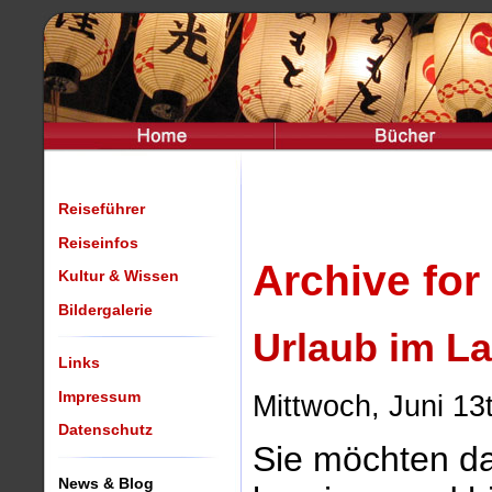
Reiseführer
Reiseinfos
Archive for
Kultur & Wissen
Bildergalerie
Urlaub im L
Links
Impressum
Mittwoch, Juni 13
Datenschutz
Sie möchten d
News & Blog