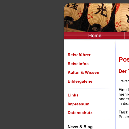
Reiseführer
Pos
Reiseinfos
Der 
Kultur & Wissen
Bildergalerie
Freita
Eine 
mehre
Links
ander
in di
Impressum
Tags:
Datenschutz
Poste
News & Blog