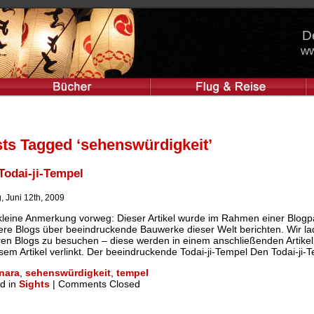
D
ww
ts Tagged ‘sehenswürdigkeit’
Todai-ji-Tempel
g, Juni 12th, 2009
kleine Anmerkung vorweg: Dieser Artikel wurde im Rahmen einer Blogp
re Blogs über beeindruckende Bauwerke dieser Welt berichten. Wir lad
en Blogs zu besuchen – diese werden in einem anschließenden Artikel
esem Artikel verlinkt. Der beeindruckende Todai-ji-Tempel Den Todai-ji-T
nara
,
sehenswürdigkeit
,
tempel
d in
Sights
|
Comments Closed