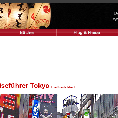
D
ww
iseführer Tokyo
> zu Google Map <