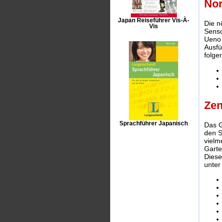
No
Japan Reiseführer Vis-À-
Die n
Vis
Senso
Ueno
Ausfü
folge
Ze
Sprachführer Japanisch
Das G
den S
vielm
Garte
Diese
unter