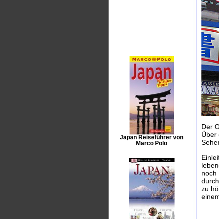
Der O
Über 
Japan Reiseführer von
Sehen
Marco Polo
Einle
leben
noch 
durch
zu hö
einem