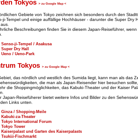
rden Tokyos
> zu Google Map <
ördlichen Gebiete von Tokyo zeichnen sich besonders durch den Stadt
-ji-Tempel und einige auffällige Hochhäuser - darunter die Super Dry Ha
 aus.
hrliche Beschreibungen finden Sie in diesem Japan-Reiseführer, wenn 
n.
Senso-ji-Tempel / Asakusa
Super Dry Hall
Ueno / Ueno-Park
ntrum Tokyos
> zu Google Map <
ebiet, das nördlich und westlich des Sumida liegt, kann man als das 
ehenswürdigkeiten, die man als Japan-Reisender hier besuchen sollte,
ehr die Shoppingmöglichkeiten, das Kabuki-Theater und der Kaiser Pa
n.
r Japan-Reisefüherer bietet weitere Infos und Bilder zu den Sehenswü
 den Links unten.
Ginza / Shopping-Meile
Kabuki-za-Theater
Tokyo International Forum
Tokyo Tower
Kaiserpalast und Garten des Kaiserpalasts
Tsukiji-Fischmarkt